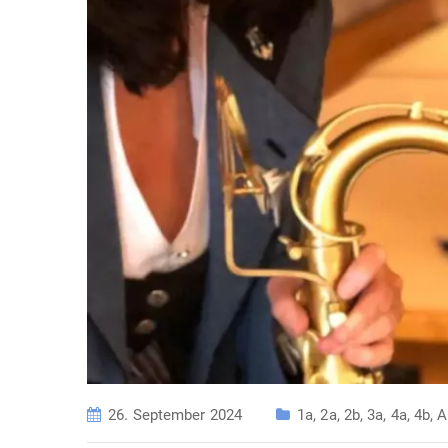
26. September 2024
1a
,
2a
,
2b
,
3a
,
4a
,
4b
,
A