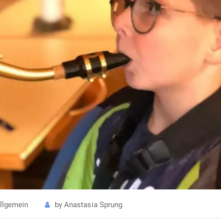
llgemein
by
Anastasia Sprung