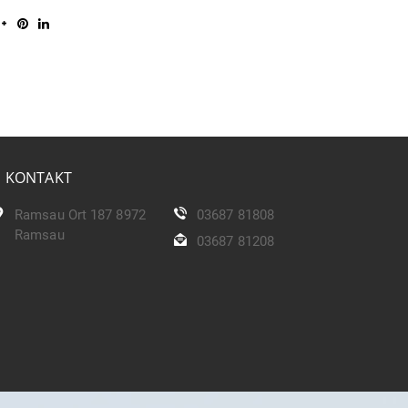
KONTAKT
Ramsau Ort 187 8972
03687 81808
Ramsau
03687 81208