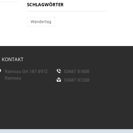
SCHLAGWÖRTER
Wandertag
KONTAKT
Ramsau Ort 187 8972
03687 81808
Ramsau
03687 81208